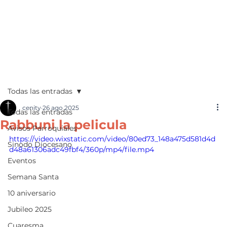
Todas las entradas
cenity
26 ago 2025
Todas las entradas
Rabbuni la pelicula
Avisos Parroquiales
https://video.wixstatic.com/video/80ed73_148a475d581d4d
Sinodo Diocesano
d48a61306adc49fbf4/360p/mp4/file.mp4
Eventos
Semana Santa
10 aniversario
Jubileo 2025
Cuaresma