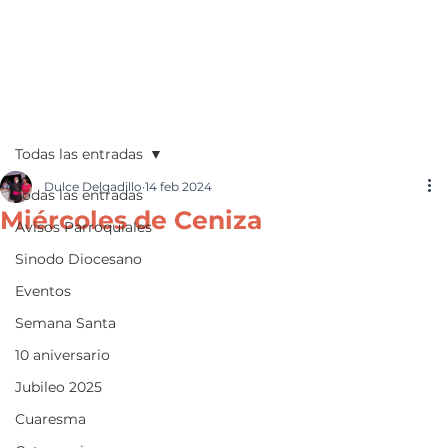
Todas las entradas
Dulce Delgadillo
14 feb 2024
Todas las entradas
Miércoles de Ceniza
Avisos Parroquiales
Sinodo Diocesano
Eventos
Semana Santa
10 aniversario
Jubileo 2025
Cuaresma