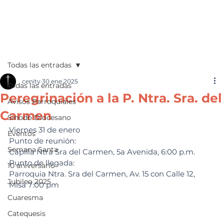
Todas las entradas
cenity
30 ene 2025
Todas las entradas
Peregrinación a la P. Ntra. Sra. del
Avisos Parroquiales
Carmen
Sinodo Diocesano
Viernes 31 de enero
Eventos
Punto de reunión:
Semana Santa
Capilla Ntra Sra del Carmen, 5a Avenida, 6:00 p.m.
Punto de llegada:
10 aniversario
Parroquia Ntra. Sra del Carmen, Av. 15 con Calle 12,
Jubileo 2025
Misa 7:00 pm
Cuaresma
Catequesis