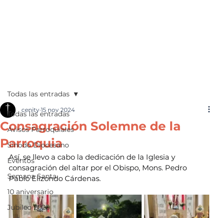
Todas las entradas
cenity
15 nov 2024
Todas las entradas
Consagración Solemne de la
Avisos Parroquiales
Parroquia
Sinodo Diocesano
Así, se llevo a cabo la dedicación de la Iglesia y 
Eventos
consagración del altar por el Obispo, Mons. Pedro 
Semana Santa
Pablo Elizondo Cárdenas.
10 aniversario
Jubileo 2025